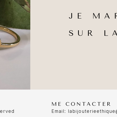
JE MA
SUR L
ME CONTACTER
served
Email: labijouterieethiqu